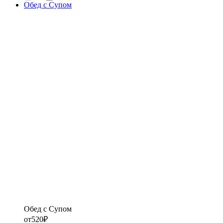
Обед с Супом
Обед с Супом
от
520
₽