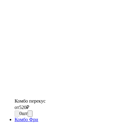
Комбо перекус
от
520
₽
0
шт
Комбо Фри