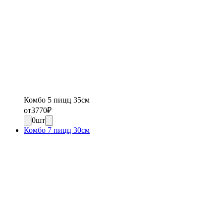
Комбо 5 пицц 35см
от
3770
₽
0
шт
Комбо 7 пицц 30см