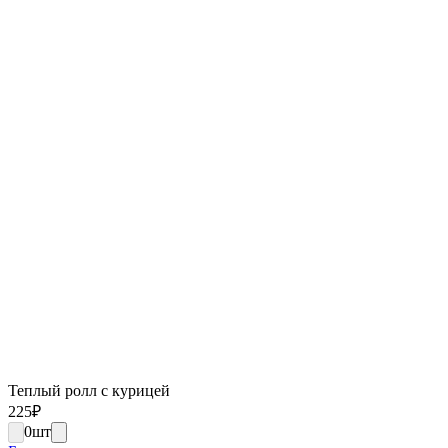
Теплый ролл с курицей
225
₽
0
шт