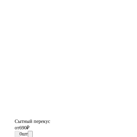
Сытный перекус
от
690
₽
0
шт