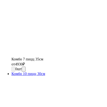
Комбо 7 пицц 35см
от
4930
₽
0
шт
Комбо 10 пицц 30см