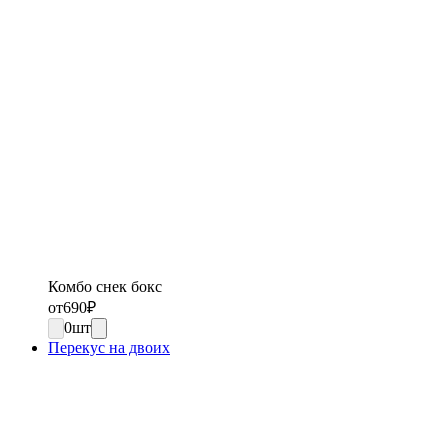
Комбо снек бокс
от
690
₽
0
шт
Перекус на двоих