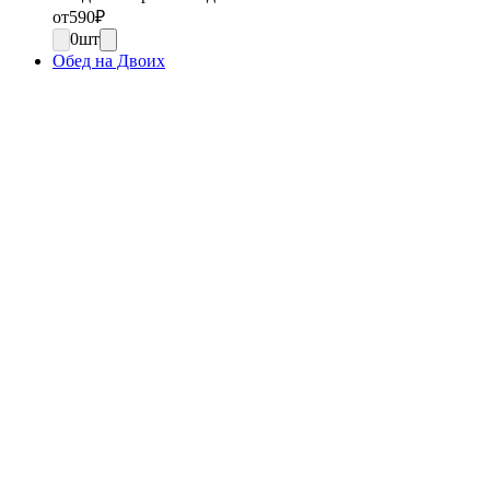
от
590
₽
0
шт
Обед на Двоих