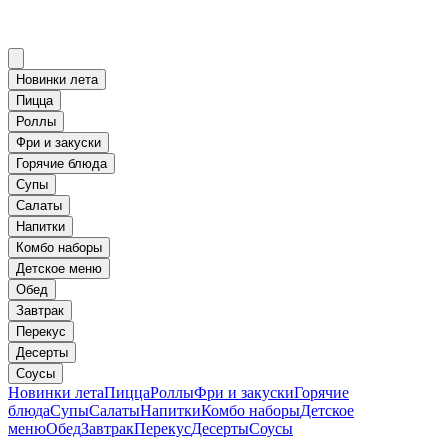
Новинки лета
Пицца
Роллы
Фри и закуски
Горячие блюда
Супы
Салаты
Напитки
Комбо наборы
Детское меню
Обед
Завтрак
Перекус
Десерты
Соусы
Новинки лета
Пицца
Роллы
Фри и закуски
Горячие
блюда
Супы
Салаты
Напитки
Комбо наборы
Детское
меню
Обед
Завтрак
Перекус
Десерты
Соусы