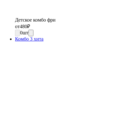
Детское комбо фри
от
480
₽
0
шт
Комбо 3 хита