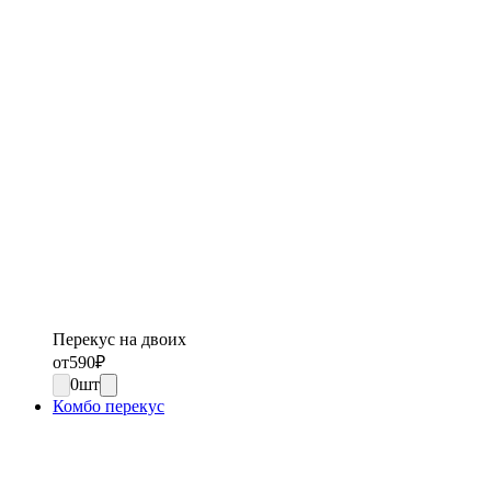
Перекус на двоих
от
590
₽
0
шт
Комбо перекус