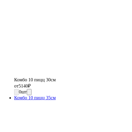
Комбо 10 пицц 30см
от
5140
₽
0
шт
Комбо 10 пицц 35см