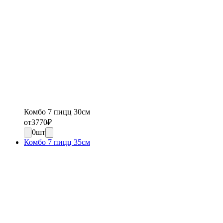
Комбо 7 пицц 30см
от
3770
₽
0
шт
Комбо 7 пицц 35см