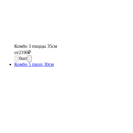
Комбо 3 пиццы 35см
от
2190
₽
0
шт
Комбо 5 пицц 30см