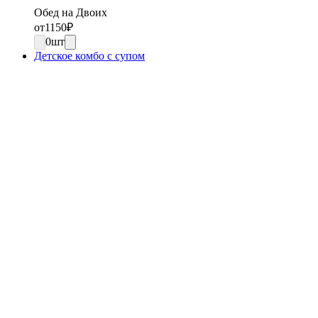
Обед на Двоих
от
1150
₽
0
шт
Детское комбо с супом